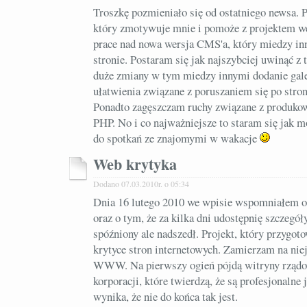
Troszkę pozmieniało się od ostatniego newsa. 
który zmotywuje mnie i pomoże z projektem we
prace nad nowa wersja CMS'a, który miedzy in
stronie. Postaram się jak najszybciej uwinąć 
duże zmiany w tym miedzy innymi dodanie galer
ułatwienia związane z poruszaniem się po stro
Ponadto zagęszczam ruchy związane z produko
PHP. No i co najważniejsze to staram się jak 
do spotkań ze znajomymi w wakacje
Web krytyka
Dodano 07.03.2010r. o 05:34
Dnia 16 lutego 2010 we wpisie wspomniałem 
oraz o tym, że za kilka dni udostępnię szczegół
spóźniony ale nadszedł. Projekt, który przygo
krytyce stron internetowych. Zamierzam na niej
WWW. Na pierwszy ogień pójdą witryny rządow
korporacji, które twierdzą, że są profesjonalne 
wynika, że nie do końca tak jest.