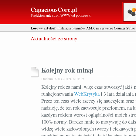
CapaciousCore.pl
Projektowanie stron WWW od podszewki
Losowy artykuł:
Instalacja pluginów AMX na serwerze Counter Strike
Aktualności ze strony
Kolejny rok minął
Dodano 09.03.2012r. o 01:19
Kolejny rok za nami, więc czas stworzyć jakiś mi
funkcjonowania
WebKrytyka
i 3 lata działani
Przez ten czas wiele rzeczy się nauczyłem ora
nadzieję, że ten rok zaowocuje przełomem, na k
każdym rokiem wzrost oglądalności moich stron
100% normy. Bardzo mnie to motywuję do dalsz
widzę wiele zadowolonych twarzy i ciekawych 
przykładem na to, że jeżeli się tylko chce to m