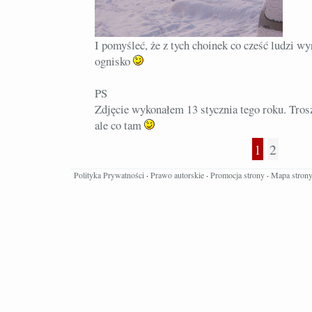
I pomyśleć, że z tych choinek co cześć ludzi w
ognisko
PS
Zdjęcie wykonałem 13 stycznia tego roku. Tro
ale co tam
1
2
Polityka Prywatności
·
Prawo autorskie
·
Promocja strony
·
Mapa stron