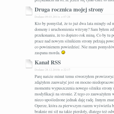
Druga rocznica mojej strony
Dodano 09.03.2011r. o 07:28
Kto by pomyślał, że to już dwa lata minęły od
domeny i uruchomienia witryny? Sam byłem z
przekonaniu, że to dopiero rok miną. Co by tu 
prace nad nowym silnikiem strony pełzają powoli
co powinienem powiedzieć. Nie mam pomysłów
zaspana morda.
Kanał RSS
Dodano 28.12.2010r. o 22:17
Parę naście minut temu stworzyłem prowizory
zdążyłem zauważyć jest on mocno niedopracowa
momentu wypuszczenia nowego silniku strony 
modyfikacji na stronie. Z tego co zauważyłem w
nieco upośledzone jednak daję radę. Innym zn
Operze, która za pierwszym razem wyświetla 
braknie mi sił na takie pierdoły, dlatego też od