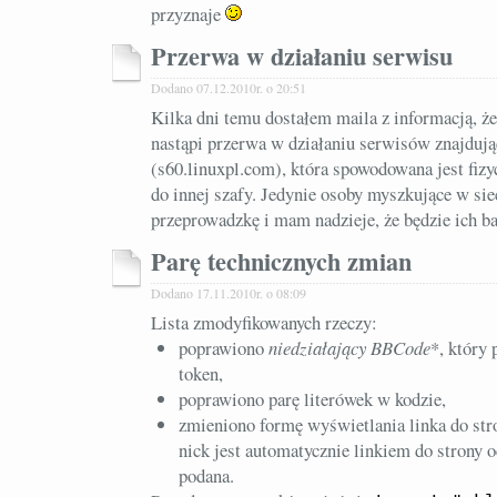
przyznaje
Przerwa w działaniu serwisu
Dodano 07.12.2010r. o 20:51
Kilka dni temu dostałem maila z informacją, że
nastąpi przerwa w działaniu serwisów znajdują
(s60.linuxpl.com), która spowodowana jest fi
do innej szafy. Jedynie osoby myszkujące w sie
przeprowadzkę i mam nadzieje, że będzie ich 
Parę technicznych zmian
Dodano 17.11.2010r. o 08:09
Lista zmodyfikowanych rzeczy:
poprawiono
niedziałający BBCode
*, który 
token,
poprawiono parę literówek w kodzie,
zmieniono formę wyświetlania linka do stro
nick jest automatycznie linkiem do strony o
podana.