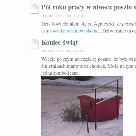
Pół roku pracy w niwecz poszło si
Dodano 27.02.2010r. o 21:38
Dziś dowiedziałem się od Agnieszki, że
przeni
csmrowisko.forumowisko.net
. Dziwi mnie ta op
Koniec świąt
Dodano 17.02.2010r. o 17:54
Wiecie po czym najczęściej poznać, że była wi
śmietnikach mamy stos choinek. Może na tym zd
jedna symboliczna.