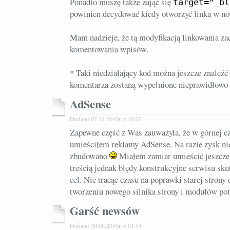
Ponadto muszę także zająć się
target="_bl
powinien decydować kiedy otworzyć linka w n
Mam nadzieje, że tą modyfikacją linkowania za
komentowania wpisów.
* Taki niedziałający kod można jeszcze znaleź
komentarza zostaną wypełnione nieprawidłowo
AdSense
Dodano 07.11.2010r. o 18:02
Zapewne część z Was zauważyła, że w górnej czę
umieściłem reklamy AdSense. Na razie zysk nie
zbudowano
Miałem zamiar umieścić jeszcze 
treścią jednak błędy konstrukcyjne serwisu sk
cel. Nie tracąc czasu na poprawki starej strony
tworzeniu nowego silnika strony i modułów potr
Garść newsów
Dodano 30.06.2010r. o 01:54