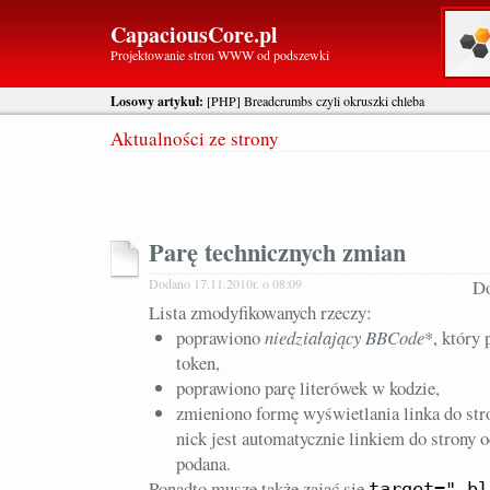
CapaciousCore.pl
Projektowanie stron WWW od podszewki
Losowy artykuł:
[PHP] Breadcrumbs czyli okruszki chleba
Aktualności ze strony
Parę technicznych zmian
Dodano 17.11.2010r. o 08:09
Do
Lista zmodyfikowanych rzeczy:
poprawiono
niedziałający BBCode
*, który 
token,
poprawiono parę literówek w kodzie,
zmieniono formę wyświetlania linka do stro
nick jest automatycznie linkiem do strony o
podana.
Ponadto muszę także zająć się
target="_bl