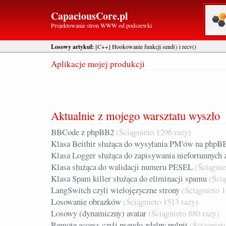
CapaciousCore.pl
Projektowanie stron WWW od podszewki
Losowy artykuł:
[C++] Hookowanie funkcji send() i recv()
Aplikacje mojej produkcji
Aktualnie z mojego warsztatu wyszło
BBCode z phpBB2
(Ściągnieto 1296 razy)
Klasa Beithir służąca do wysyłania PM'ów na phpB
Klasa Logger służąca do zapisywania niefortunnych 
Klasa służąca do walidacji numeru PESEL
(Ściągnie
Klasa Spam killer służąca do eliminacji spamu
(Ścią
LangSwitch czyli wielojęzyczne strony
(Ściągnieto 
Losowanie obrazków
(Ściągnieto 1513 razy)
Losowy (dynamiczny) avatar
(Ściągnieto 880 razy)
Remote access czyli pseudo zdalny pulpit
(Ściągniet