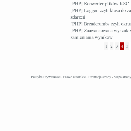
[PHP] Konwerter plików KSC
[PHP] Logger, czyli klasa do z
zdarzeń
[PHP] Breadcrumbs czyli okrus
[PHP] Zaawansowana wyszukiwa
zamieniania wyników
1
2
3
4
5
Polityka Prywatności
·
Prawo autorskie
·
Promocja strony
·
Mapa stron