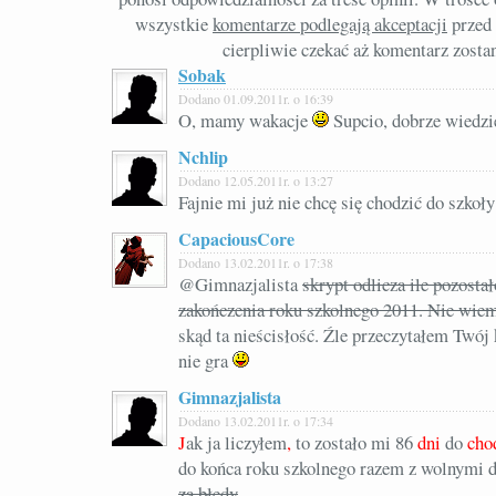
wszystkie
komentarze podlegają akceptacji
przed 
cierpliwie czekać aż komentarz zosta
Sobak
Dodano 01.09.2011r. o 16:39
O, mamy wakacje
Supcio, dobrze wiedz
Nchlip
Dodano 12.05.2011r. o 13:27
Fajnie mi już nie chcę się chodzić do szkoły
CapaciousCore
Dodano 13.02.2011r. o 17:38
@Gimnazjalista
skrypt odlicza ile pozosta
zakończenia roku szkolnego 2011. Nie wiem 
skąd ta nieścisłość. Źle przeczytałem Twój
nie gra
Gimnazjalista
Dodano 13.02.2011r. o 17:34
J
ak ja liczyłem
,
to zostało mi 86
dni
do
cho
do końca roku szkolnego razem z wolnymi 
za błędy