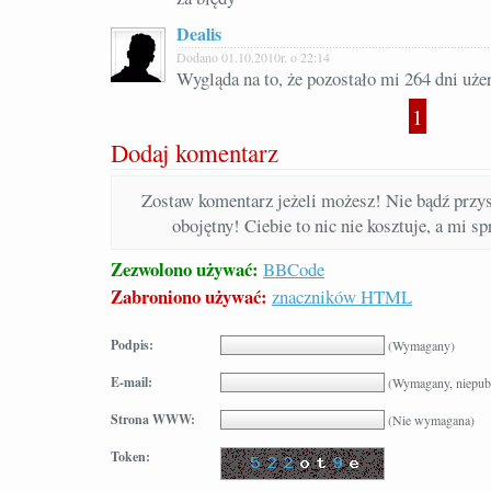
Dealis
Dodano 01.10.2010r. o 22:14
Wygląda na to, że pozostało mi 264 dni uże
1
Dodaj komentarz
Zostaw komentarz jeżeli możesz! Nie bądź prz
obojętny! Ciebie to nic nie kosztuje, a mi s
Zezwolono używać:
BBCode
Zabroniono używać:
znaczników HTML
Podpis:
(Wymagany)
E-mail:
(Wymagany, niepub
Strona WWW:
(Nie wymagana)
Token: