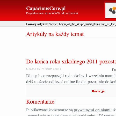
CapaciousCore.pl
Projektowanie stron WWW od podszewki
Losowy artykuł:
Skype i begin_of_the_skype_highlighting end_of_the
Artykuły na każdy temat
Do końca roku szkolnego 2011 pozost
Dodano 16.09.2010r. o 00:33
Do
Dla tych co rozpoczęli rok szkolny 1 września mam
dziś możecie odliczać online ile dni pozostało do k
Komentarze
Publikowane komentarze są
prywatnymi opiniami
uż
ponosi odpowiedzialności za treść opinii. W trosc