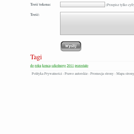
Treść tokena:
(Przepisz tylko cyfr
Treść:
Tagi
do
roku
konca
szkolnego
2011
pozostalo
Polityka Prywatności
·
Prawo autorskie
·
Promocja strony
·
Mapa stron