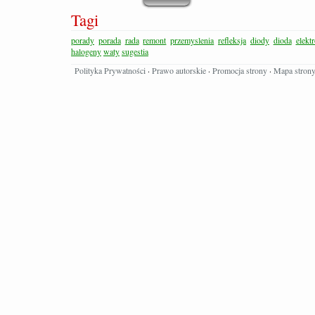
Tagi
porady
porada
rada
remont
przemyslenia
refleksja
diody
dioda
elekt
halogeny
waty
sugestia
Polityka Prywatności
·
Prawo autorskie
·
Promocja strony
·
Mapa stron