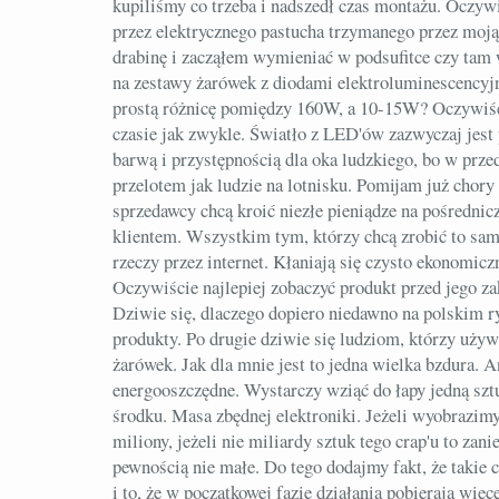
kupiliśmy co trzeba i nadszedł czas montażu. Oczyw
przez elektrycznego pastucha trzymanego przez moją
drabinę i zacząłem wymieniać w podsufitce czy tam
na zestawy żarówek z diodami elektroluminescencyj
prostą różnicę pomiędzy 160W, a 10-15W? Oczywiści
czasie jak zwykle. Światło z LED'ów zazwyczaj jest
barwą i przystępnością dla oka ludzkiego, bo w pr
przelotem jak ludzie na lotnisku. Pomijam już chory 
sprzedawcy chcą kroić niezłe pieniądze na pośredni
klientem. Wszystkim tym, którzy chcą zrobić to sam
rzeczy przez internet. Kłaniają się czysto ekonomicz
Oczywiście najlepiej zobaczyć produkt przed jego za
Dziwie się, dlaczego dopiero niedawno na polskim r
produkty. Po drugie dziwie się ludziom, którzy uży
żarówek. Jak dla mnie jest to jedna wielka bzdura. An
energooszczędne. Wystarczy wziąć do łapy jedną sztu
środku. Masa zbędnej elektroniki. Jeżeli wyobrazimy
miliony, jeżeli nie miliardy sztuk tego crap'u to zan
pewnością nie małe. Do tego dodajmy fakt, że takie
i to, że w początkowej fazie działania pobierają wię