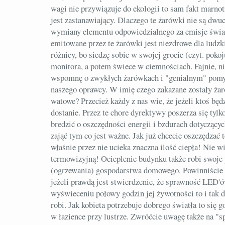
wagi nie przywiązuje do ekologii to sam fakt marnot
jest zastanawiający. Dlaczego te żarówki nie są dw
wymiany elementu odpowiedzialnego za emisje świat
emitowane przez te żarówki jest niezdrowe dla ludzki
różnicy, bo siedzę sobie w swojej grocie (czyt. poko
monitora, a potem świece w ciemnościach. Fajnie, ni
wspomnę o zwykłych żarówkach i "genialnym" pomyśl
naszego oprawcy. W imię czego zakazane zostały żar
watowe? Przecież każdy z nas wie, że jeżeli ktoś będzi
dostanie. Przez te chore dyrektywy poszerza się tylk
bredzić o oszczędności energii i bzdurach dotyczący
zająć tym co jest ważne. Jak już chcecie oszczędzać
właśnie przez nie ucieka znaczna ilość ciepła! Nie 
termowizyjną! Ocieplenie budynku także robi swoje 
(ogrzewania) gospodarstwa domowego. Powinniście 
jeżeli prawdą jest stwierdzenie, że sprawność LED'
wyświeceniu połowy godzin jej żywotności to i tak d
robi. Jak kobieta potrzebuje dobrego światła to się 
w łazience przy lustrze. Zwróćcie uwagę także na "s