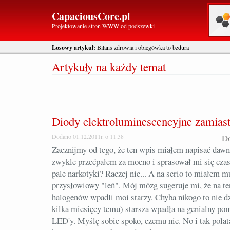
CapaciousCore.pl
Projektowanie stron WWW od podszewki
Losowy artykuł:
Bilans zdrowia i obiegówka to bzdura
Artykuły na każdy temat
Diody elektroluminescencyjne zamias
Dodano 01.12.2011r. o 11:38
Do
Zacznijmy od tego, że ten wpis miałem napisać dawn
zwykle przećpałem za mocno i sprasował mi się czas
pale narkotyki? Raczej nie... A na serio to miałem m
przysłowiowy "leń". Mój mózg sugeruje mi, że na t
halogenów wpadli moi starzy. Chyba nikogo to nie dzi
kilka miesięcy temu) starsza wpadła na genialny p
LED'y. Myślę sobie spoko, czemu nie. No i tak polat