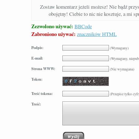
Zostaw komentarz jeżeli możesz! Nie bądź prz
obojętny! Ciebie to nic nie kosztuje, a mi s
Zezwolono używać:
BBCode
Zabroniono używać:
znaczników HTML
Podpis:
(Wymagany)
E-mail:
(Wymagany, niepub
Strona WWW:
(Nie wymagana)
Token:
Treść tokena:
(Przepisz tylko cyfr
Treść: