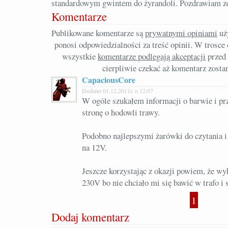
standardowym gwintem do żyrandoli. Pozdrawiam z
Komentarze
Publikowane komentarze są
prywatnymi opiniami
uż
ponosi odpowiedzialności za treść opinii. W trosc
wszystkie
komentarze podlegają akceptacji
przed 
cierpliwie czekać aż komentarz zosta
CapaciousCore
Dodano 01.12.2011r. o 12:07
W ogóle szukałem informacji o barwie i p
stronę o hodowli trawy.
Podobno najlepszymi żarówki do czytania i
na 12V.
Jeszcze korzystając z okazji powiem, że wy
230V bo nie chciało mi się bawić w trafo i s
1
Dodaj komentarz