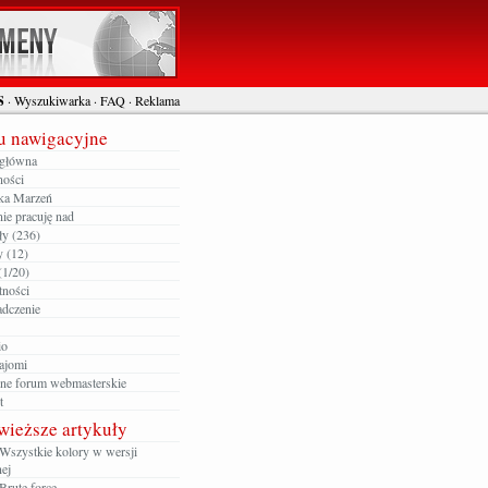
S
·
Wyszukiwarka
·
FAQ
·
Reklama
 nawigacyjne
 główna
ności
ka Marzeń
ie pracuję nad
ły (236)
y (12)
(1/20)
tności
dczenie
io
ajomi
zne forum webmasterskie
t
wieższe artykuły
Wszystkie kolory w wersji
ej
Brute force