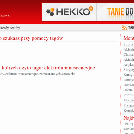
dszewki
lready sent by
RS
go szukasz przy pomocy tagów
Menu
Strona
Aktual
Chmur
Aktualn
Artyku
w których użyto tagu: elektroluminescencyjne
Skrypt
ody-elektroluminescencyjne-zamiast-innych-zarowek/
Kursy 
Umieję
Doświa
Oferta
Portfol
Moi zn
Przyja
Kontak
Najś
[PHP] 
wizualn
[PHP] 