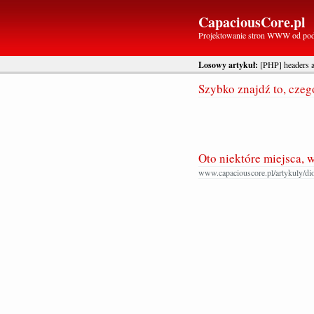
CapaciousCore.pl
Projektowanie stron WWW od po
Losowy artykuł:
[PHP] headers a
Szybko znajdź to, cze
Oto niektóre miejsca, 
www.capaciouscore.pl/artykuly/di