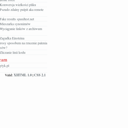
Konwersja wielkości pliku
Pseudo zdalny pulpit aka remote
ake results speedtest.net
Mieszarka synonimów
Wyciąganie linków z archiwum
Zagadka Einsteina
rosy sposobem na rzucenie palenia
osów?
liczanie linii kodu
cam
tyk.pl
Valid:
XHTML 1.0
|
CSS 2.1