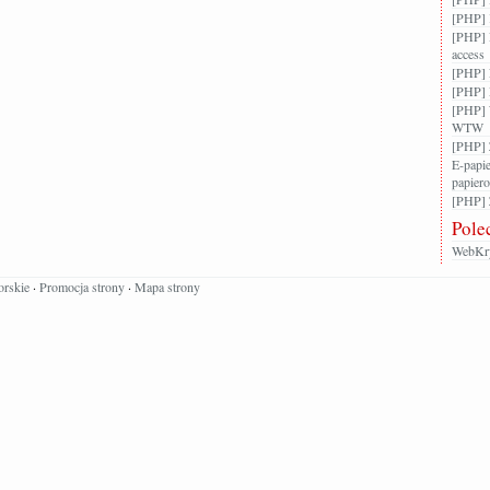
[PHP] 
[PHP] 
access
[PHP] F
[PHP] 
[PHP] 
WTW
[PHP] 
E-papie
papier
[PHP] Z
Pole
WebKry
orskie
·
Promocja strony
·
Mapa strony