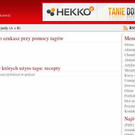
dszewki
 jazdy (A + B)
RS
go szukasz przy pomocy tagów
Menu
Strona
Aktual
Chmur
Aktualn
Artyku
w których użyto tagu: recepty
Skrypt
kosc-zywnosci-w-polsce/
Kursy 
Umieję
Doświa
Oferta
Portfol
Moi zn
Przyja
Kontak
Najś
[PHP] 
wizualn
[PHP] 