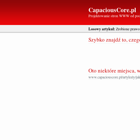
CapaciousCore.pl
Projektowanie stron WWW od po
Losowy artykuł:
Zrobione prawo
Szybko znajdź to, cze
Oto niektóre miejsca, 
www.capaciouscore.pl/artykuly/ja