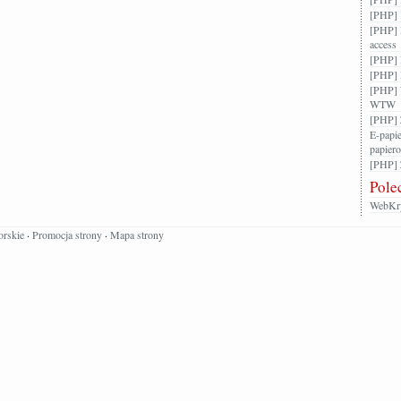
[PHP] 
[PHP] 
access
[PHP] F
[PHP] 
[PHP] 
WTW
[PHP] 
E-papie
papier
[PHP] Z
Pole
WebKry
orskie
·
Promocja strony
·
Mapa strony