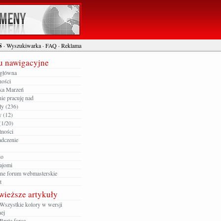
S
·
Wyszukiwarka
·
FAQ
·
Reklama
 nawigacyjne
 główna
ności
ka Marzeń
ie pracuję nad
ły (236)
y (12)
(1/20)
tności
dczenie
io
ajomi
zne forum webmasterskie
t
wieższe artykuły
Wszystkie kolory w wersji
ej
Brute force