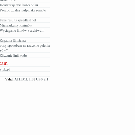
Konwersja wielkości pliku
Pseudo zdalny pulpit aka remote
ake results speedtest.net
Mieszarka synonimów
Wyciąganie linków z archiwum
Zagadka Einsteina
rosy sposobem na rzucenie palenia
osów?
liczanie linii kodu
cam
tyk.pl
Valid:
XHTML 1.0
|
CSS 2.1