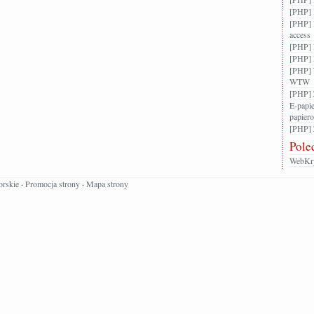
[PHP] 
[PHP] 
access
[PHP] F
[PHP] 
[PHP] 
WTW
[PHP] 
E-papie
papier
[PHP] Z
Pole
WebKry
orskie
·
Promocja strony
·
Mapa strony