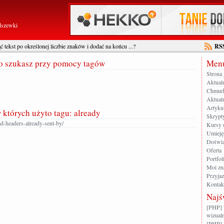
dszewki
 tekst po określonej liczbie znaków i dodać na końcu ...?
RS
go szukasz przy pomocy tagów
Menu
Strona
Aktual
Chmur
Aktualn
Artyku
w których użyto tagu: already
Skrypt
d-headers-already-sent-by/
Kursy 
Umieję
Doświa
Oferta
Portfol
Moi zn
Przyja
Kontak
Najś
[PHP] 
wizualn
[PHP] 