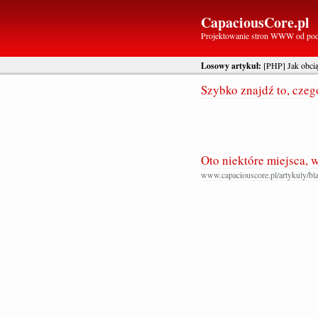
CapaciousCore.pl
Projektowanie stron WWW od po
Losowy artykuł:
[PHP] Jak obciąć
Szybko znajdź to, cze
Oto niektóre miejsca, 
www.capaciouscore.pl/artykuly/bla