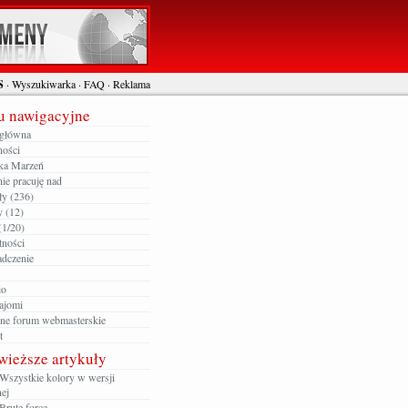
S
·
Wyszukiwarka
·
FAQ
·
Reklama
 nawigacyjne
 główna
ności
ka Marzeń
ie pracuję nad
ły (236)
y (12)
(1/20)
tności
dczenie
io
ajomi
zne forum webmasterskie
t
wieższe artykuły
Wszystkie kolory w wersji
ej
Brute force