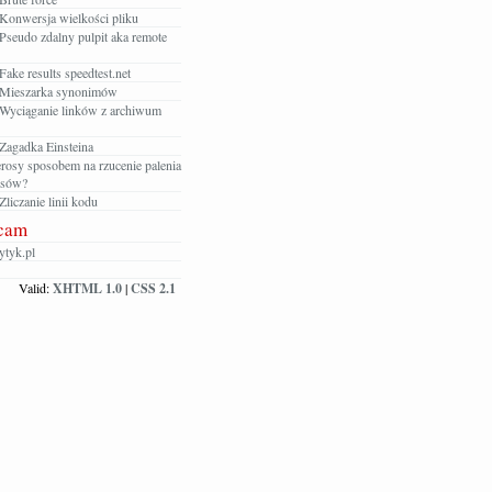
Konwersja wielkości pliku
Pseudo zdalny pulpit aka remote
ake results speedtest.net
Mieszarka synonimów
Wyciąganie linków z archiwum
Zagadka Einsteina
rosy sposobem na rzucenie palenia
osów?
liczanie linii kodu
cam
tyk.pl
Valid:
XHTML 1.0
|
CSS 2.1