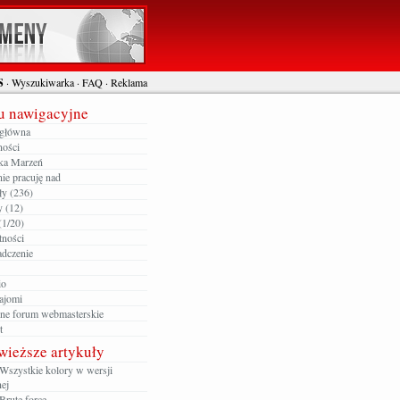
S
·
Wyszukiwarka
·
FAQ
·
Reklama
 nawigacyjne
 główna
ności
ka Marzeń
ie pracuję nad
ły (236)
y (12)
(1/20)
tności
dczenie
io
ajomi
zne forum webmasterskie
t
wieższe artykuły
Wszystkie kolory w wersji
ej
Brute force