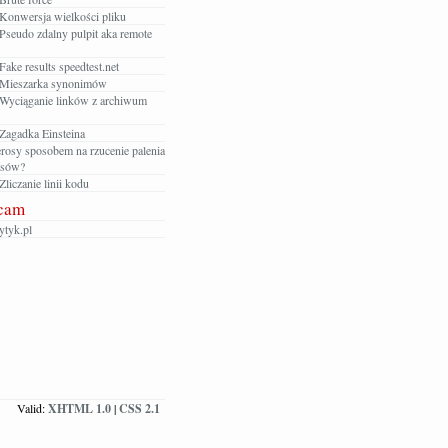
Konwersja wielkości pliku
Pseudo zdalny pulpit aka remote
ake results speedtest.net
Mieszarka synonimów
Wyciąganie linków z archiwum
Zagadka Einsteina
rosy sposobem na rzucenie palenia
osów?
liczanie linii kodu
cam
tyk.pl
Valid:
XHTML 1.0
|
CSS 2.1