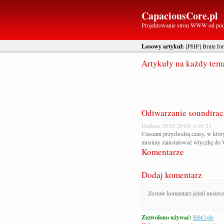
CapaciousCore.pl
Projektowanie stron WWW od po
Losowy artykuł:
[PHP] Brute for
Artykuły na każdy tem
Odtwarzanie soundtrac
Dodano 28.02.2010r. o 01:21
Czasami przychodzą czasy, w któr
musimy zainstalować wtyczkę do
Komentarze
Dodaj komentarz
Zostaw komentarz jeżeli możesz
Zezwolono używać:
BBCode