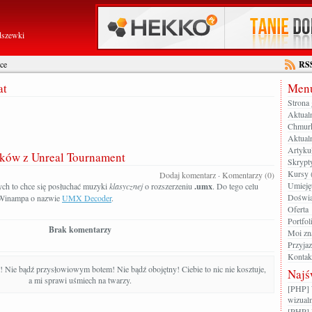
dszewki
ce
RS
at
Menu
Strona
Aktual
Chmur
Aktualn
Artyku
ków z Unreal Tournament
Skrypt
Kursy 
Dodaj komentarz
·
Komentarzy (0)
Umieję
ych to chce się posłuchać muzyki
klasycznej
o rozszerzeniu
.umx
. Do tego celu
Doświa
 Winampa o nazwie
UMX Decoder
.
Oferta
Portfol
Brak komentarzy
Moi zn
Przyja
Kontak
! Nie bądź przysłowiowym botem! Nie bądź obojętny! Ciebie to nic nie kosztuje,
Najś
a mi sprawi uśmiech na twarzy.
[PHP] 
wizualn
[PHP] 