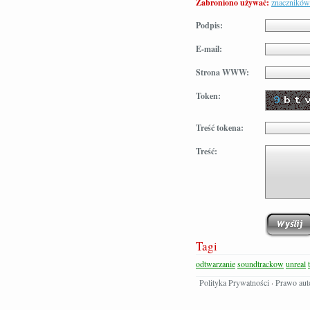
Zabroniono używać:
znacznikó
Podpis:
E-mail:
Strona WWW:
Token:
Treść tokena:
Treść:
Tagi
odtwarzanie
soundtrackow
unreal
Polityka Prywatności
·
Prawo aut