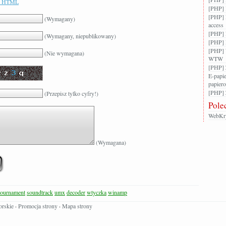
w HTML
[PHP] 
[PHP] 
(Wymagany)
access
[PHP] F
(Wymagany, niepublikowany)
[PHP] 
[PHP] 
(Nie wymagana)
WTW
[PHP] 
E-papie
papier
[PHP] Z
(Przepisz tylko cyfry!)
Pole
WebKry
(Wymagana)
tournament
soundtrack
umx
decoder
wtyczka
winamp
orskie
·
Promocja strony
·
Mapa strony