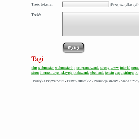
Treść tokena:
(Przepisz tylko cyfr
Treść:
Tagi
php
webmaster
webmastering
programowanie
strony
www
tutorial
pora
stron
internetowych
skrypty
dodawanie
obcinanie
tekstu
ciagu
stringu
po
Polityka Prywatności
·
Prawo autorskie
·
Promocja strony
·
Mapa stron