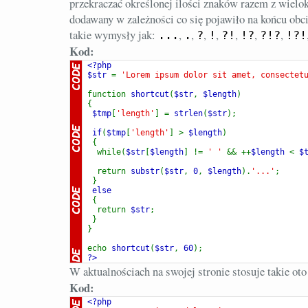
przekraczać określonej ilości znaków razem z wielo
dodawany w zależności co się pojawiło na końcu obc
takie wymysły jak:
,
,
,
,
,
,
,
...
.
?
!
?!
!?
?!?
!?!
Kod:
<?php

$str 
= 
'Lorem ipsum dolor sit amet, consectet
function 
shortcut
(
$str
, 
$length
)

 $tmp
[
'length'
] = 
strlen
(
$str
);

 if
(
$tmp
[
'length'
] > 
$length
while(
$str
[
$length
] != 
' ' 
&& ++
$length 
< 
$
return 
substr
(
$str
, 
0
, 
$length
).
'...'
 else

return 
$str
}

}

echo 
shortcut
(
$str
, 
60
?>
W aktualnościach na swojej stronie stosuje takie oto
Kod:
<?php
