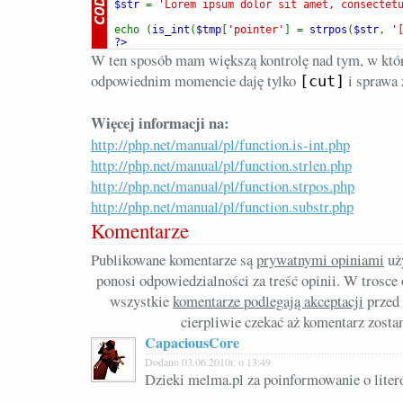
$str 
= 
'Lorem ipsum dolor sit amet, consectet
echo (
is_int
(
$tmp
[
'pointer'
] = 
strpos
(
$str
, 
'
?>
W ten sposób mam większą kontrolę nad tym, w kt
odpowiednim momencie daję tylko
i sprawa 
[cut]
Więcej informacji na:
http://php.net/manual/pl/function.is-int.php
http://php.net/manual/pl/function.strlen.php
http://php.net/manual/pl/function.strpos.php
http://php.net/manual/pl/function.substr.php
Komentarze
Publikowane komentarze są
prywatnymi opiniami
uż
ponosi odpowiedzialności za treść opinii. W trosc
wszystkie
komentarze podlegają akceptacji
przed 
cierpliwie czekać aż komentarz zosta
CapaciousCore
Dodano 03.06.2010r. o 13:49
Dzieki melma.pl za poinformowanie o liter