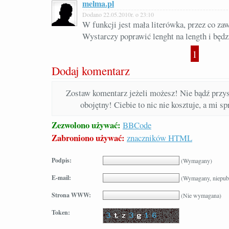
melma.pl
Dodano 22.05.2010r. o 23:10
W funkcji jest mała literówka, przez co zaws
Wystarczy poprawić lenght na length i będz
1
Dodaj komentarz
Zostaw komentarz jeżeli możesz! Nie bądź prz
obojętny! Ciebie to nic nie kosztuje, a mi s
Zezwolono używać:
BBCode
Zabroniono używać:
znaczników HTML
Podpis:
(Wymagany)
E-mail:
(Wymagany, niepub
Strona WWW:
(Nie wymagana)
Token: