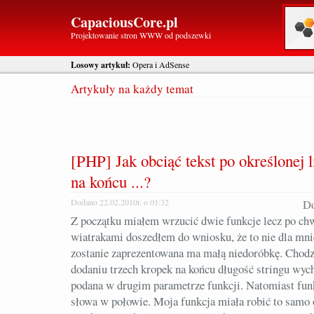
CapaciousCore.pl
Projektowanie stron WWW od podszewki
Losowy artykuł:
Opera i AdSense
Artykuły na każdy temat
[PHP] Jak obciąć tekst po określonej 
na końcu ...?
Dodano 22.02.2010r. o 01:32
Do
Z początku miałem wrzucić dwie funkcje lecz po chw
wiatrakami doszedłem do wniosku, że to nie dla mnie
zostanie zaprezentowana ma małą niedoróbkę. Chodzi 
dodaniu trzech kropek na końcu długość stringu wych
podana w drugim parametrze funkcji. Natomiast funk
słowa w połowie. Moja funkcja miała robić to samo o