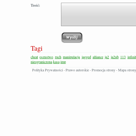
Treść:
Tagi
cheat
oszustwo
ruch
manipulacja
jagged
alliance
ja2
ja2ub
113
infini
nieograniczona
kasa
imp
Polityka Prywatności
·
Prawo autorskie
·
Promocja strony
·
Mapa stron