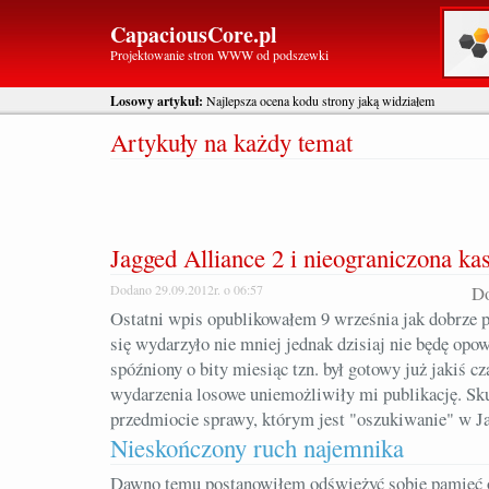
CapaciousCore.pl
Projektowanie stron WWW od podszewki
Losowy artykuł:
Najlepsza ocena kodu strony jaką widziałem
Artykuły na każdy temat
Jagged Alliance 2 i nieograniczona ka
Dodano 29.09.2012r. o 06:57
Do
Ostatni wpis opublikowałem 9 września jak dobrze p
się wydarzyło nie mniej jednak dzisiaj nie będę opo
spóźniony o bity miesiąc tzn. był gotowy już jakiś c
wydarzenia losowe uniemożliwiły mi publikację. S
przedmiocie sprawy, którym jest "oszukiwanie" w Ja
Nieskończony ruch najemnika
Dawno temu postanowiłem odświeżyć sobie pamięć o