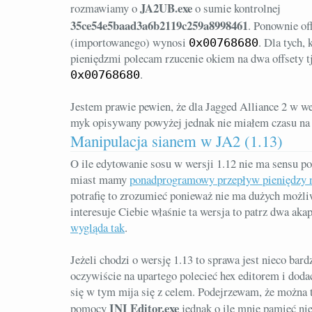
JA2UB.exe
rozmawiamy o
o sumie kontrolnej
35ce54e5baad3a6b2119c259a8998461
. Ponownie of
(importowanego) wynosi
. Dla tych,
0x00768680
pieniędzmi polecam rzucenie okiem na dwa offsety t
.
0x00768680
Jestem prawie pewien, że dla Jagged Alliance 2 w we
myk opisywany powyżej jednak nie miałem czasu na 
Manipulacja sianem w JA2 (1.13)
O ile edytowanie sosu w wersji 1.12 nie ma sensu po
miast mamy
ponadprogramowy przepływ pieniędzy 
potrafię to zrozumieć ponieważ nie ma dużych możli
interesuje Ciebie właśnie ta wersja to patrz dwa aka
wygląda tak
.
Jeżeli chodzi o wersję 1.13 to sprawa jest nieco ba
oczywiście na upartego polecieć hex editorem i dod
się w tym mija się z celem. Podejrzewam, że można 
INI Editor.exe
pomocy
jednak o ile mnie pamięć nie