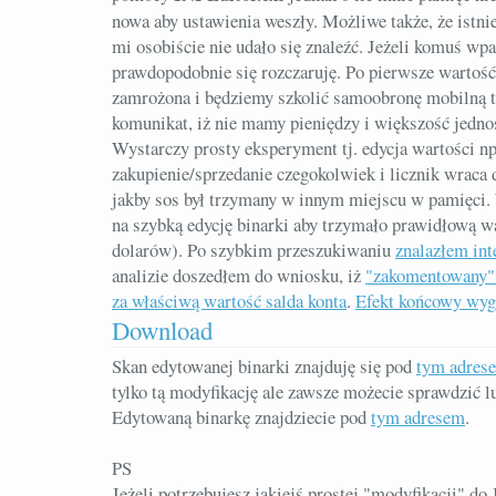
nowa aby ustawienia weszły. Możliwe także, że istni
mi osobiście nie udało się znaleźć. Jeżeli komuś wp
prawdopodobnie się rozczaruję. Po pierwsze wartość 
zamrożona i będziemy szkolić samoobronę mobilną 
komunikat, iż nie mamy pieniędzy i większość jednos
Wystarczy prosty eksperyment tj. edycja wartości np
zakupienie/sprzedanie czegokolwiek i licznik wraca 
jakby sos był trzymany w innym miejscu w pamięci
na szybką edycję binarki aby trzymało prawidłową wa
dolarów). Po szybkim przeszukiwaniu
znalazłem int
analizie doszedłem do wniosku, iż
"zakomentowany" 
za właściwą wartość salda konta
.
Efekt końcowy wygl
Download
Skan edytowanej binarki znajduję się pod
tym adres
tylko tą modyfikację ale zawsze możecie sprawdzić 
Edytowaną binarkę znajdziecie pod
tym adresem
.
PS
Jeżeli potrzebujesz jakiejś prostej "modyfikacji" do