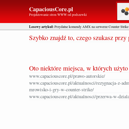
CapaciousCore.pl
Projektowanie stron WWW od podszewki
Losowy artykuł:
Przydatne komendy AMX na serwerze Counter Strike
Szybko znajdź to, czego szukasz prz
Oto niektóre miejsca, w których użyto
www.capaciouscore.pl/prawo-autorskie/
www.capaciouscore.pl/aktualnosci/rezygnacja-z-adm
mrowisko-i-gry-w-counter-strike/
www.capaciouscore.pl/aktualnosci/przerwa-w-dzial