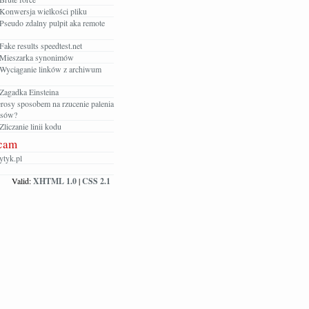
Konwersja wielkości pliku
Pseudo zdalny pulpit aka remote
ake results speedtest.net
Mieszarka synonimów
Wyciąganie linków z archiwum
Zagadka Einsteina
rosy sposobem na rzucenie palenia
osów?
liczanie linii kodu
cam
tyk.pl
Valid:
XHTML 1.0
|
CSS 2.1