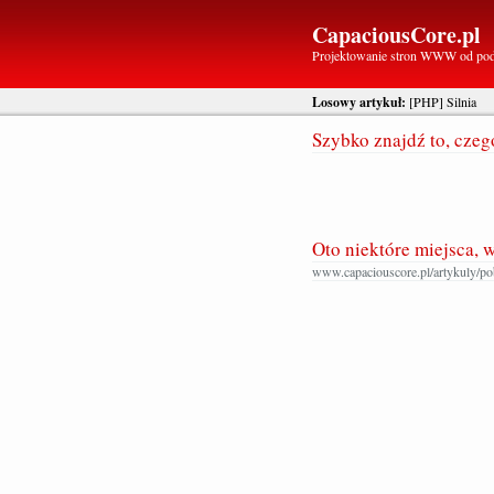
CapaciousCore.pl
Projektowanie stron WWW od po
Losowy artykuł:
[PHP] Silnia
Szybko znajdź to, cze
Oto niektóre miejsca, 
www.capaciouscore.pl/artykuly/po