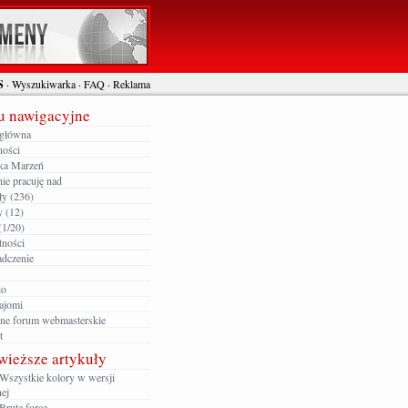
S
·
Wyszukiwarka
·
FAQ
·
Reklama
 nawigacyjne
 główna
ności
ka Marzeń
ie pracuję nad
ły (236)
y (12)
(1/20)
tności
dczenie
io
ajomi
zne forum webmasterskie
t
wieższe artykuły
Wszystkie kolory w wersji
ej
Brute force