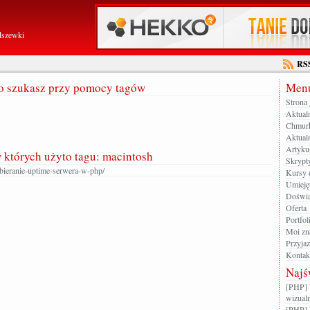
dszewki
RS
go szukasz przy pomocy tagów
Menu
Strona
Aktual
Chmur
Aktualn
Artyku
w których użyto tagu: macintosh
Skrypt
bieranie-uptime-serwera-w-php/
Kursy 
Umieję
Doświa
Oferta
Portfol
Moi zn
Przyja
Kontak
Najś
[PHP] 
wizualn
[PHP] 