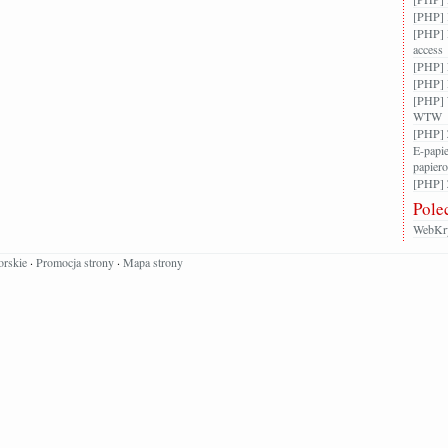
[PHP] 
[PHP] 
access
[PHP] F
[PHP] 
[PHP] 
WTW
[PHP] 
E-papie
papier
[PHP] Z
Pole
WebKry
orskie
·
Promocja strony
·
Mapa strony