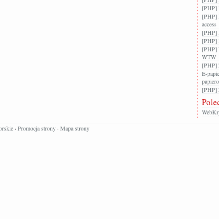
[PHP] 
[PHP] 
access
[PHP] F
[PHP] 
[PHP] 
WTW
[PHP] 
E-papie
papier
[PHP] Z
Pole
WebKry
orskie
·
Promocja strony
·
Mapa strony