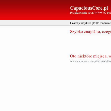
CapaciousCore.pl
Projektowanie stron WWW od po
Losowy artykuł:
[PHP] Pobranie 
Szybko znajdź to, cze
Oto niektóre miejsca, 
www.capaciouscore.pl/artykuly/lim