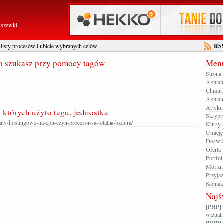
dszewki
listy procesów i ubicie wybranych celów
RS
go szukasz przy pomocy tagów
Menu
Strona
Aktual
Chmur
Aktualn
Artyku
w których użyto tagu: jednostka
Skrypt
ity-hostingowe-na-cpu-czyli-procesor-sa-totalna-bzdura/
Kursy 
Umieję
Doświa
Oferta
Portfol
Moi zn
Przyja
Kontak
Najś
[PHP] 
wizualn
[PHP] 