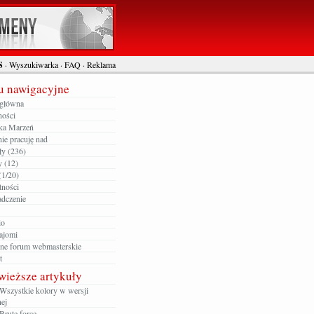
S
·
Wyszukiwarka
·
FAQ
·
Reklama
 nawigacyjne
 główna
ności
ka Marzeń
ie pracuję nad
ły (236)
y (12)
(1/20)
tności
dczenie
io
ajomi
zne forum webmasterskie
t
wieższe artykuły
Wszystkie kolory w wersji
ej
Brute force