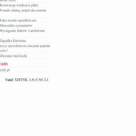
Konwersja wielkości pliku
Pseudo zdalny pulpit aka remote
ake results speedtest.net
Mieszarka synonimów
Wyciąganie linków z archiwum
Zagadka Einsteina
rosy sposobem na rzucenie palenia
osów?
liczanie linii kodu
cam
tyk.pl
Valid:
XHTML 1.0
|
CSS 2.1