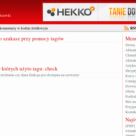
dszewki
 komentarzy w kodzie źródłowym
RS
go szukasz przy pomocy tagów
Menu
Strona
Aktual
Chmur
Aktualn
Artyku
w których użyto tagu: check
Skrypt
rawdzanie-czy-dana-funkcja-jest-dostepna-na-serwerze/
Kursy 
Umieję
Doświa
Oferta
Portfol
Moi zn
Przyja
Kontak
Najś
[PHP] 
wizualn
[PHP] 