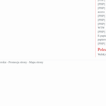
[PHP] 
[PHP] 
access
[PHP] F
[PHP] 
[PHP] 
WTW
[PHP] 
E-papie
papier
[PHP] Z
Pole
WebKry
orskie
·
Promocja strony
·
Mapa strony