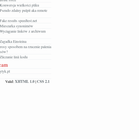
Konwersja wielkości pliku
Pseudo zdalny pulpit aka remote
ake results speedtest.net
Mieszarka synonimów
Wyciąganie linków z archiwum
Zagadka Einsteina
rosy sposobem na rzucenie palenia
osów?
liczanie linii kodu
cam
tyk.pl
Valid:
XHTML 1.0
|
CSS 2.1