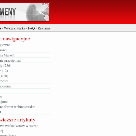
S
·
Wyszukiwarka
·
FAQ
·
Reklama
 nawigacyjne
 główna
ności
ka Marzeń
ie pracuję nad
ły (236)
y (12)
(1/20)
tności
dczenie
io
ajomi
zne forum webmasterskie
t
wieższe artykuły
Wszystkie kolory w wersji
ej
Brute force