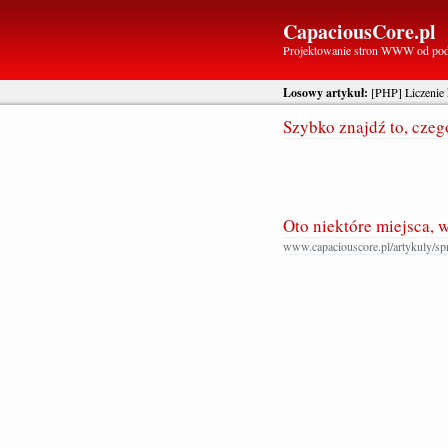
CapaciousCore.pl
Projektowanie stron WWW od po
Losowy artykuł:
[PHP] Liczenie
Szybko znajdź to, cze
Oto niektóre miejsca, 
www.capaciouscore.pl/artykuly/sp